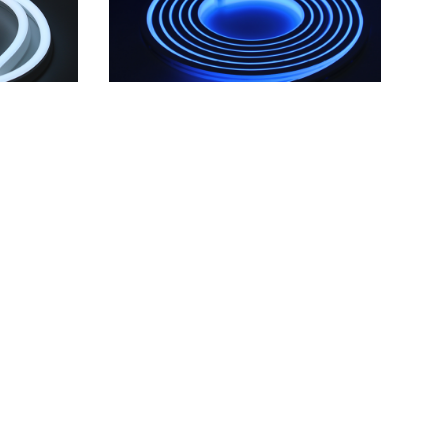
灯带
双色硅胶IP67防水灯带
侧发光
S1616A-侧弯，平面侧发光