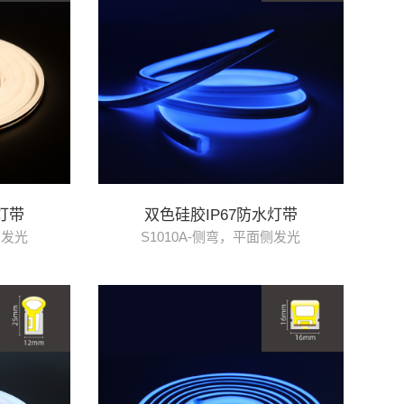
灯带
双色硅胶IP67防水灯带
侧发光
S1010A-侧弯，平面侧发光