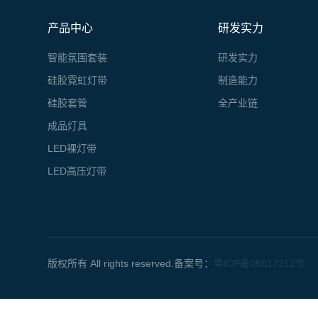
产品中心
研发实力
智能氛围套装
研发实力
硅胶霓虹灯带
制造能力
硅胶套管
全产业链
成品灯具
LED裸灯带
LED高压灯带
版权所有 All rights reserved.备案号：
粤ICP备05017312号