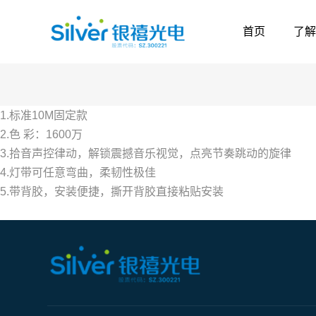
首页
了解
1.标准10M固定款
2.色 彩：1600万
3.拾音声控律动，解锁震撼音乐视觉，点亮节奏跳动的旋律
4.灯带可任意弯曲，柔韧性极佳
5.带背胶，安装便捷，撕开背胶直接粘贴安装